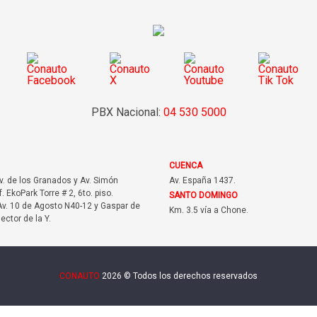
PBX Nacional:
04 530 5000
CUENCA
Av. de los Granados y Av. Simón
Av. España 1437.
f. EkoPark Torre # 2, 6to. piso.
SANTO DOMINGO
v. 10 de Agosto N40-12 y Gaspar de
Km. 3.5 vía a Chone.
sector de la Y.
CONAUTO
2026 © Todos los derechos reservados