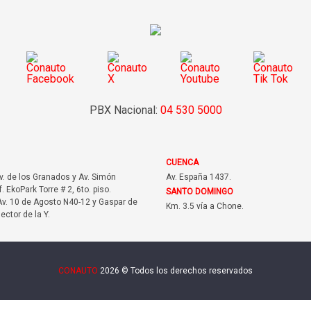
PBX Nacional:
04 530 5000
CUENCA
Av. de los Granados y Av. Simón
Av. España 1437.
f. EkoPark Torre # 2, 6to. piso.
SANTO DOMINGO
v. 10 de Agosto N40-12 y Gaspar de
Km. 3.5 vía a Chone.
sector de la Y.
CONAUTO
2026 © Todos los derechos reservados