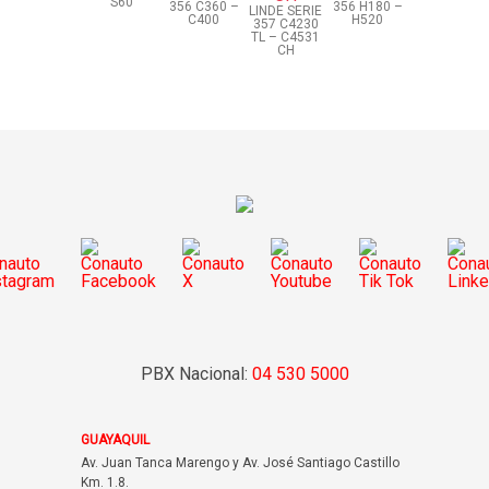
S60
356 C360 –
356 H180 –
LINDE SERIE
C400
H520
357 C4230
TL – C4531
CH
PBX Nacional:
04 530 5000
GUAYAQUIL
Av. Juan Tanca Marengo y Av. José Santiago Castillo
Km. 1.8.