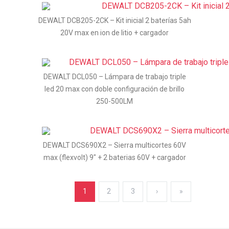
DEWALT DCB205-2CK – Kit inicial 2 baterías 5ah
20V max en ion de litio + cargador
DEWALT DCL050 – Lámpara de trabajo triple
led 20 max con doble configuración de brillo
250-500LM
DEWALT DCS690X2 – Sierra multicortes 60V
max (flexvolt) 9″ + 2 baterias 60V + cargador
1
2
3
›
»