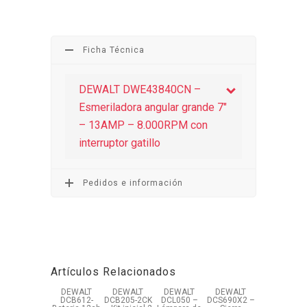
Ficha Técnica
DEWALT DWE43840CN –
Esmeriladora angular grande 7″
– 13AMP – 8.000RPM con
interruptor gatillo
Pedidos e información
Artículos Relacionados
DEWALT
DEWALT
DEWALT
DEWALT
DCB612-
DCB205-2CK
DCL050 –
DCS690X2 –