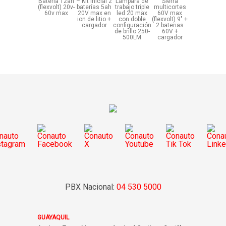
Bateria 12ah
– Kit inicial 2
Lámpara de
Sierra
(flexvolt) 20v-
baterías 5ah
trabajo triple
multicortes
60v max
20V max en
led 20 max
60V max
ion de litio +
con doble
(flexvolt) 9″ +
cargador
configuración
2 baterias
de brillo 250-
60V +
500LM
cargador
PBX Nacional:
04 530 5000
GUAYAQUIL