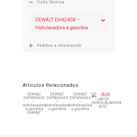
Ficha Técnica
DEWALT DH4240B –
Hidrolavadora a gasolina
Pedidos e información
Artículos Relacionados
DEWALT
DEWALT
DEWALT
DXPW60605
DXPW60604
DXPW60603
LAVOR
–
–
–
HIDROLAVADORA
Hidrolavadora
Hidrolavadora
Hidrolavadora
BOLT
a gasolina
a gasolina
a gasolina
DeWALT