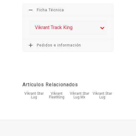
Ficha Técnica
Vikrant Track King
Pedidos e información
Artículos Relacionados
Vikrant Star
Vikrant
Vikrant Star
Vikrant Star
Lug
FleetKing
Lug Mx
Lug