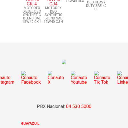
15W40 CI-4
DEO HEAVY
DUTY SAE 40
MOTOREX
MOTOREX
CF
DIESEL DEO
DEO
SYNTHETIC
SYNTHETIC
BLEND SAE
BLEND SAE
15W40 CK-4
15W40 CJ-4
PBX Nacional:
04 530 5000
GUAYAQUIL