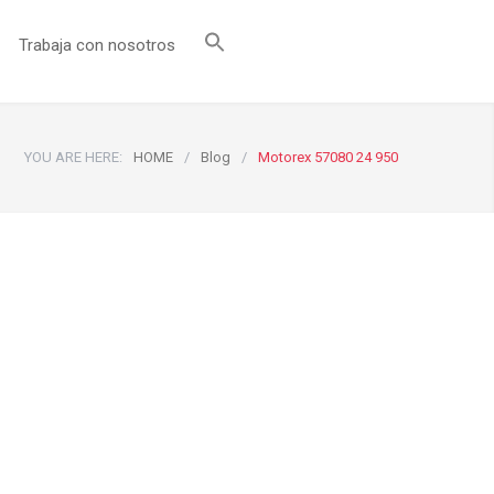
Trabaja con nosotros
YOU ARE HERE:
HOME
/
Blog
/
Motorex 57080 24 950