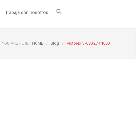
Trabaja con nosotros
YOU ARE HERE:
HOME
/
Blog
/
Motorex 57080 27R 1000