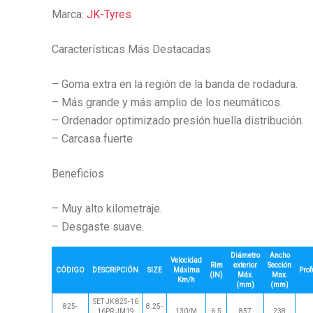
Marca:
JK-Tyres
Características Más Destacadas
– Goma extra en la región de la banda de rodadura.
– Más grande y más amplio de los neumáticos.
– Ordenador optimizado presión huella distribución.
– Carcasa fuerte
Beneficios
– Muy alto kilometraje.
– Desgaste suave.
Diámetro
Ancho
Velocidad
Rim
exterior
Sección
CÓDIGO
DESCRIPCIÓN
SIZE
Máxima
Pro
(IN)
Máx.
Max.
Km/h
(mm)
(mm)
SET JK 825-16
825-
8.25-
16PR JM19
130/M
6.5
857
238