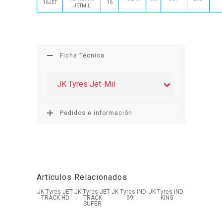
16JET
16
JETMIL
Ficha Técnica
JK Tyres Jet-Mil
Pedidos e información
Artículos Relacionados
JK Tyres JET-
JK Tyres JET-
JK Tyres IND-
JK Tyres IND-
TRACK HD
TRACK
99
KING
SUPER