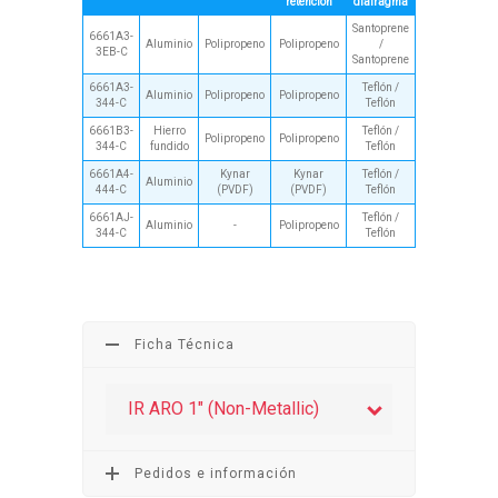
retención
diafragma
Santoprene
6661A3-
Aluminio
Polipropeno
Polipropeno
/
3EB-C
Santoprene
6661A3-
Teflón /
Aluminio
Polipropeno
Polipropeno
344-C
Teflón
6661B3-
Hierro
Teflón /
Polipropeno
Polipropeno
344-C
fundido
Teflón
6661A4-
Kynar
Kynar
Teflón /
Aluminio
444-C
(PVDF)
(PVDF)
Teflón
6661AJ-
Teflón /
Aluminio
-
Polipropeno
344-C
Teflón
Ficha Técnica
IR ARO 1″ (Non-Metallic)
Pedidos e información