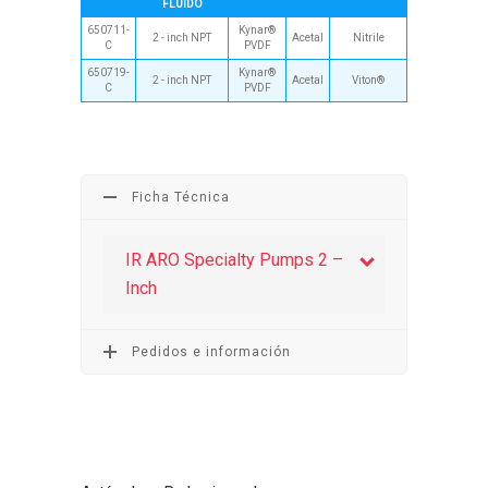
FLUIDO
650711-
Kynar®
2 - inch NPT
Acetal
Nitrile
C
PVDF
650719-
Kynar®
2 - inch NPT
Acetal
Viton®
C
PVDF
Ficha Técnica
IR ARO Specialty Pumps 2 –
Inch
Pedidos e información