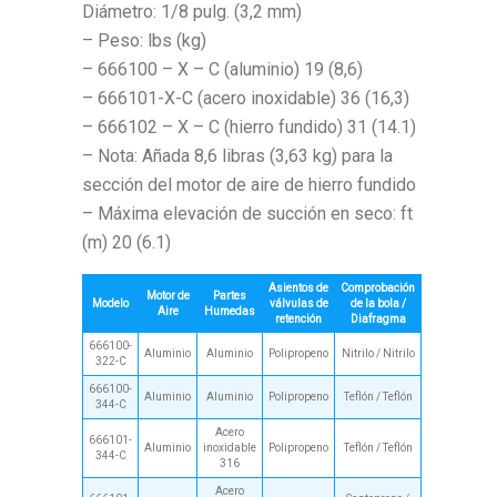
Diámetro: 1/8 pulg. (3,2 mm)
– Peso: lbs (kg)
– 666100 – X – C (aluminio) 19 (8,6)
– 666101-X-C (acero inoxidable) 36 (16,3)
– 666102 – X – C (hierro fundido) 31 (14.1)
– Nota: Añada 8,6 libras (3,63 kg) para la
sección del motor de aire de hierro fundido
– Máxima elevación de succión en seco: ft
(m) 20 (6.1)
Asientos de
Comprobación
Motor de
Partes
Modelo
válvulas de
de la bola /
Aire
Humedas
retención
Diafragma
666100-
Aluminio
Aluminio
Polipropeno
Nitrilo / Nitrilo
322-C
666100-
Aluminio
Aluminio
Polipropeno
Teflón / Teflón
344-C
Acero
666101-
Aluminio
inoxidable
Polipropeno
Teflón / Teflón
344-C
316
Acero