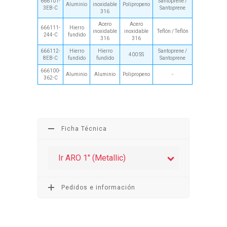
666101-
Santoprene /
Aluminio
inoxidable
Polipropeno
3EB-C
Santoprene
316
Acero
Acero
666111-
Hierro
inoxidable
inoxidable
Teflón / Teflón
244-C
fundido
316
316
666112-
Hierro
Hierro
Santoprene /
400 SS
8EB-C
fundido
fundido
Santoprene
666100-
Aluminio
Aluminio
Polipropeno
-
362-C
Ficha Técnica
Ir ARO 1″ (Metallic)
Pedidos e información