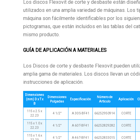
Los discos Flexovit de corte y desbaste están disen
utilizados en una amplia variedad de máquinas. Los t
máquina son fácilmente identificables por los siguie
pictogramas, que están incluidos en las tablas del cat
mismo producto.
GUÍA DE APLICACIÓN A MATERIALES
Los Discos de corte y desbaste Flexovit pueden util
amplia gama de materiales. Los discos llevan un códi
instrucciones de aplicación.
Dimensiones
Dimensiones
Número de
(mm) D x T x
Especificación
Aplicación
C
Pulgadas
Articulo
B
115 x 2.5 x
4 1/2"
A 30 S-BF41
66252950914
CORTE
22.23
115 x 1.0 x
4 1/2"
A 60 T-BF41
66252829282
CORTE
22.23
115 x 1.6 x
4 1/2"
A 46 T-BF41
66252833015
CORTE
22.23