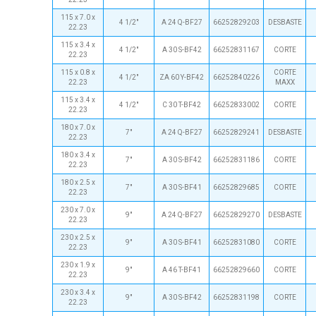
115 x 7.0 x
4 1/2"
A 24 Q-BF27
66252829203
DESBASTE
22.23
115 x 3.4 x
4 1/2"
A 30 S-BF42
66252831167
CORTE
22.23
115 x 0.8 x
CORTE
4 1/2"
ZA 60 Y-BF42
66252840226
22.23
MAXX
115 x 3.4 x
4 1/2"
C 30 T-BF42
66252833002
CORTE
22.23
180 x 7.0 x
7"
A 24 Q-BF27
66252829241
DESBASTE
22.23
180 x 3.4 x
7"
A 30 S-BF42
66252831186
CORTE
22.23
180 x 2.5 x
7"
A 30 S-BF41
66252829685
CORTE
22.23
230 x 7.0 x
9"
A 24 Q-BF27
66252829270
DESBASTE
22.23
230 x 2.5 x
9"
A 30 S-BF41
66252831080
CORTE
22.23
230 x 1.9 x
9"
A 46 T-BF41
66252829660
CORTE
22.23
230 x 3.4 x
9"
A 30 S-BF42
66252831198
CORTE
22.23