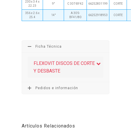
230 x 3.4 x
9"
C 30 T-BF42
66252831199
CORTE
22.23
356 x 2.6 x
A 30 S-
14"
66252918953
CORTE
25.4
BF41/80
Ficha Técnica
FLEXOVIT DISCOS DE CORTE
Y DESBASTE
Pedidos e información
Artículos Relacionados