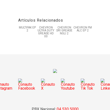
Artículos Relacionados
MULTIFAK EP
CHEVRON
CHEVRON
CHEVRON FM
2
ULTRA DUTY
SRI GREASE
ALC EP 2
GREASE HD
NGLI 2
00
PBX Nacional:
04 530 5000