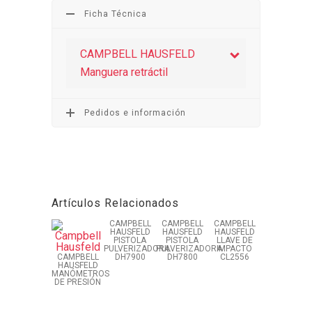
Ficha Técnica
CAMPBELL HAUSFELD
Manguera retráctil
Pedidos e información
Artículos Relacionados
CAMPBELL
CAMPBELL
CAMPBELL
HAUSFELD
HAUSFELD
HAUSFELD
PISTOLA
PISTOLA
LLAVE DE
PULVERIZADORA
PULVERIZADORA
IMPACTO
CAMPBELL
DH7900
DH7800
CL2556
HAUSFELD
MANÓMETROS
DE PRESIÓN