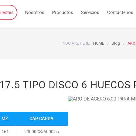
lientes
Nosotros
Productos
Servicios
Contáctenos
YOU ARE HERE:
HOME
/
Blog
/
ARO 
 17.5 TIPO DISCO 6 HUECO
MZ.
CAP. CARGA
161
2300KGS/5000lbs