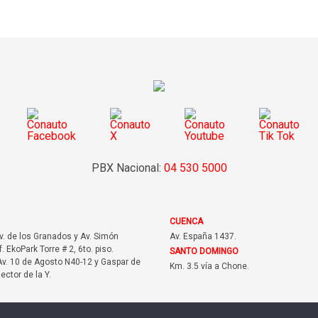
PBX Nacional:
04 530 5000
CUENCA
Av. de los Granados y Av. Simón
Av. España 1437.
f. EkoPark Torre # 2, 6to. piso.
SANTO DOMINGO
v. 10 de Agosto N40-12 y Gaspar de
Km. 3.5 vía a Chone.
sector de la Y.