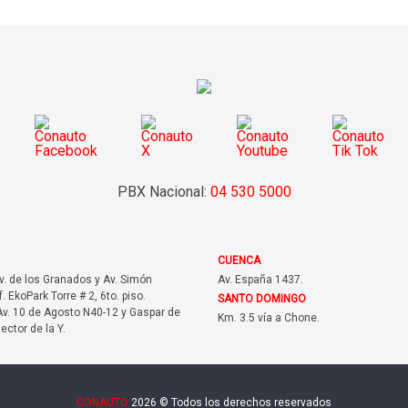
PBX Nacional:
04 530 5000
CUENCA
Av. de los Granados y Av. Simón
Av. España 1437.
f. EkoPark Torre # 2, 6to. piso.
SANTO DOMINGO
v. 10 de Agosto N40-12 y Gaspar de
Km. 3.5 vía a Chone.
sector de la Y.
CONAUTO
2026 © Todos los derechos reservados