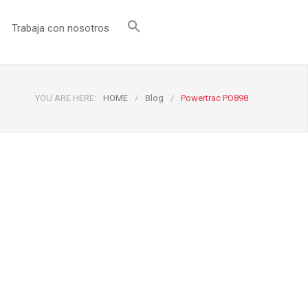
Trabaja con nosotros
YOU ARE HERE:
HOME
/
Blog
/
Powertrac PO898