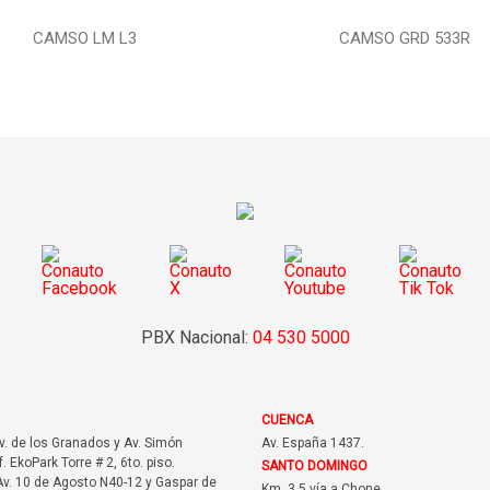
CAMSO LM L3
CAMSO GRD 533R
PBX Nacional:
04 530 5000
CUENCA
Av. de los Granados y Av. Simón
Av. España 1437.
f. EkoPark Torre # 2, 6to. piso.
SANTO DOMINGO
v. 10 de Agosto N40-12 y Gaspar de
Km. 3.5 vía a Chone.