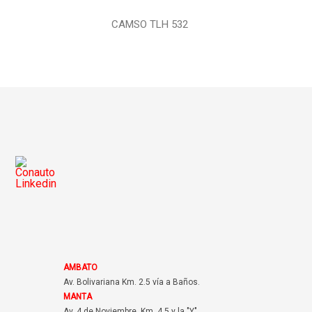
CAMSO TLH 532
AMBATO
Av. Bolivariana Km. 2.5 vía a Baños.
MANTA
Av. 4 de Noviembre, Km. 4.5 y la "Y".