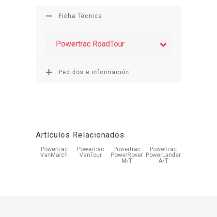
Ficha Técnica
Powertrac RoadTour
Pedidos e información
Artículos Relacionados
Powertrac
Powertrac
Powertrac
Powertrac
VanMarch
VanTour
PowerRover
PowerLander
M/T
A/T