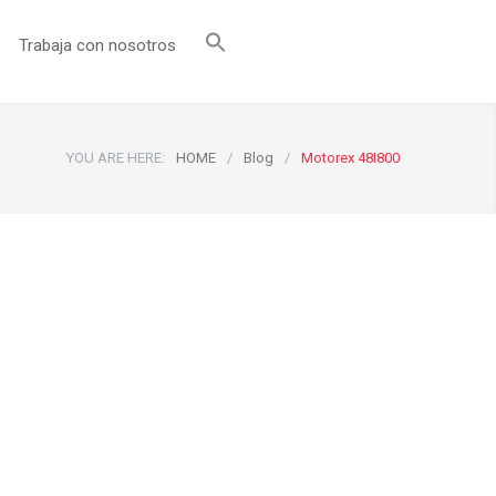
Trabaja con nosotros
YOU ARE HERE:
HOME
/
Blog
/
Motorex 48I800