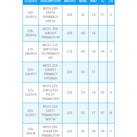
CÓDIGO
DESCRIPCIÓN
ANCHO
SERIE
ARO
IC
CV
MICH.205-
205-
55R16
205
55
16
91
V
55VR16
P.PRIMACY
HP91V
MICH. 205-
205-
60R16 P.
205
60
16
60VR16
PRIMACY HP
MICH. 215-
215-
60R16 95V
215
60
16
95
V
60HR16
PILPRIMACY
HP
MICH.225-
225-
50HR17
225
50
17
50HR17
PRIMACY
HPGRNX
MICH.225-
225-
50R16 92V
225
50
16
92
V
50ZR16
PILOT
PRIMACYHP
MICH.225-
225-
55R17
225
55
17
97
W
55ZR17
PRIMACYHP
MI97W
MICH 255-
255-
45R18 99Y
255
45
18
99
Y
45R18
PRIMACY HP