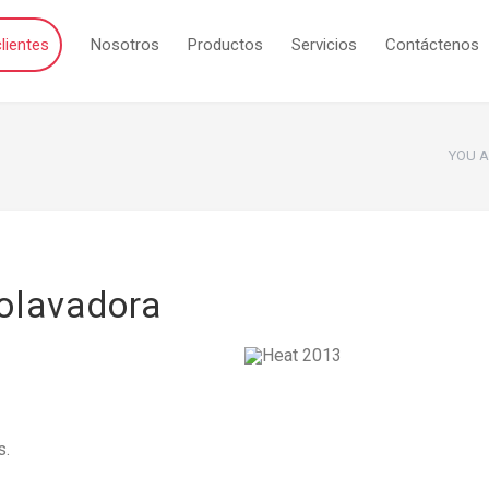
lientes
Nosotros
Productos
Servicios
Contáctenos
YOU A
olavadora
s.