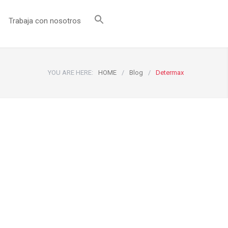
Trabaja con nosotros
YOU ARE HERE:
HOME
/
Blog
/
Determax