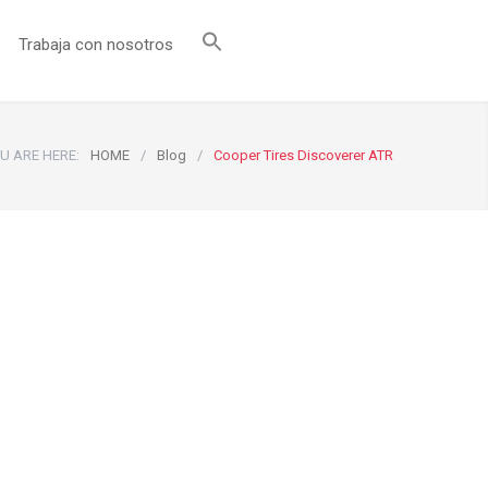
Trabaja con nosotros
U ARE HERE:
HOME
/
Blog
/
Cooper Tires Discoverer ATR