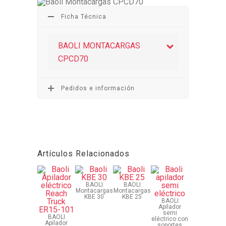
Ficha Técnica
BAOLI MONTACARGAS
CPCD70
Pedidos e información
Artículos Relacionados
BAOLI
BAOLI
Montacargas
Montacargas
KBE 30
KBE 25
BAOLI
Apilador
semi
BAOLI
eléctrico con
Apilador
soportes