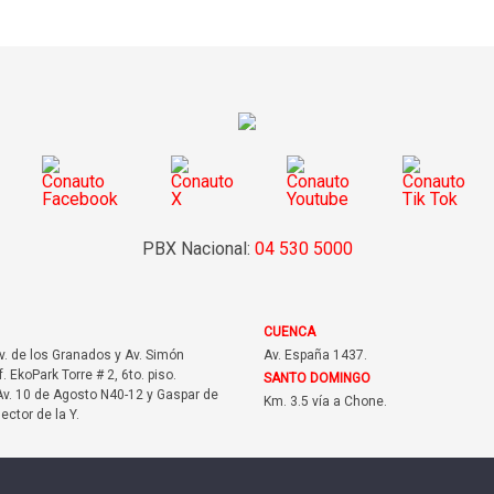
PBX Nacional:
04 530 5000
CUENCA
Av. de los Granados y Av. Simón
Av. España 1437.
f. EkoPark Torre # 2, 6to. piso.
SANTO DOMINGO
v. 10 de Agosto N40-12 y Gaspar de
Km. 3.5 vía a Chone.
sector de la Y.