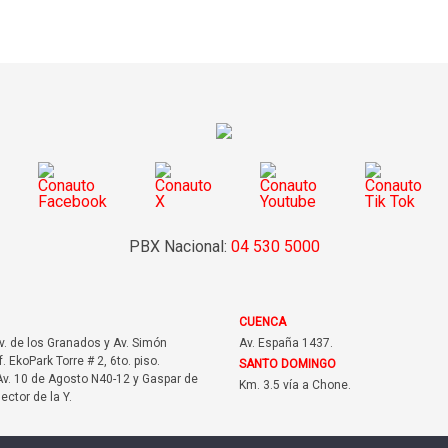
PBX Nacional:
04 530 5000
CUENCA
Av. de los Granados y Av. Simón
Av. España 1437.
f. EkoPark Torre # 2, 6to. piso.
SANTO DOMINGO
v. 10 de Agosto N40-12 y Gaspar de
Km. 3.5 vía a Chone.
sector de la Y.