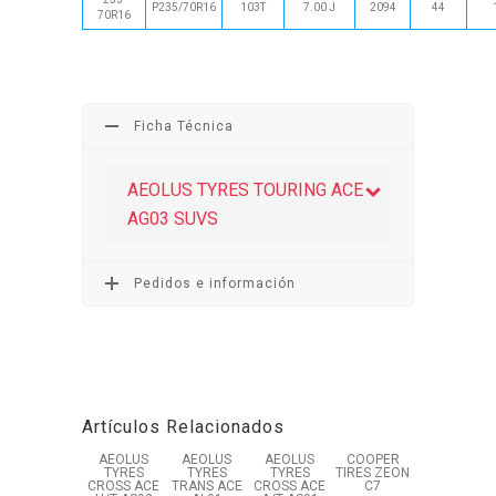
P235/70R16
103T
7.00 J
2094
44
70R16
Ficha Técnica
AEOLUS TYRES TOURING ACE
AG03 SUVS
Pedidos e información
Artículos Relacionados
AEOLUS
AEOLUS
AEOLUS
COOPER
TYRES
TYRES
TYRES
TIRES ZEON
CROSS ACE
TRANS ACE
CROSS ACE
C7