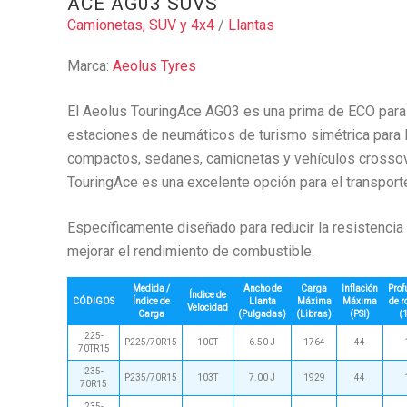
ACE AG03 SUVS
Camionetas, SUV y 4x4
/
Llantas
Marca:
Aeolus Tyres
El Aeolus TouringAce AG03 es una prima de ECO para
estaciones de neumáticos de turismo simétrica para
compactos, sedanes, camionetas y vehículos crossov
TouringAce es una excelente opción para el transporte
Específicamente diseñado para reducir la resistencia 
mejorar el rendimiento de combustible.
Medida /
Ancho de
Carga
Inflación
Prof
Índice de
CÓDIGOS
Índice de
Llanta
Máxima
Máxima
de r
Velocidad
Carga
(Pulgadas)
(Libras)
(PSI)
(
225-
P225/70R15
100T
6.50 J
1764
44
70TR15
235-
P235/70R15
103T
7.00 J
1929
44
70R15
235-